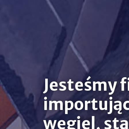
Jesteśmy 
importują
węgiel, sta