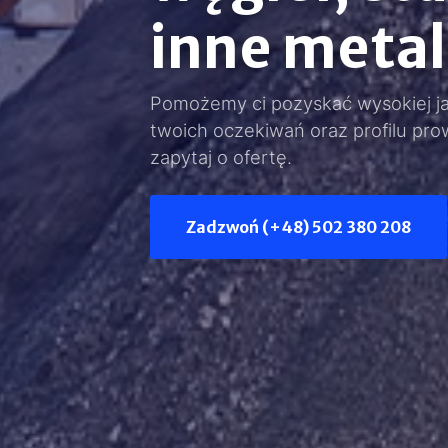
inne meta
Pomożemy ci pozyskać wysokiej j
twoich oczekiwań oraz profilu pro
zapytaj o ofertę.
Zadzwoń (+48) 502 380 208