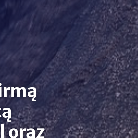
firmą
cą
l oraz