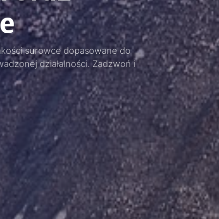
le
akości surowce dopasowane do
wadzonej działalności. Zadzwoń i